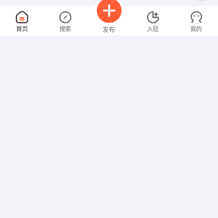
喷漆师傅
面议
首页
搜索
入驻
我的
发布
08-09
性别不限
经验不限
钦州新通通汽车修理厂
申请
南珠西大街
置业顾问
面议
招聘信息
求职简历
08-09
性别不限
经验不限
广西中恒兴投资发展有限公司
申请
钦州市人民路与新兴路交叉路口
复印机技术员
面议
08-09
性别不限
经验不限
钦州诚信电脑公司
申请
钦州市赛格电子商城