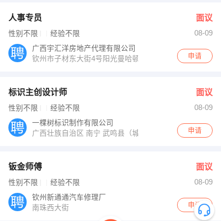
人事专员
面议
08-09
性别不限
经验不限
广西宇汇洋房地产代理有限公司
申请
钦州市子材东大街4号阳光曼哈顿2号楼1单元705号房
标识主创设计师
面议
08-09
性别不限
经验不限
一棵树标识制作有限公司
申请
广西壮族自治区 南宁 武鸣县（城厢镇）
钣金师傅
面议
08-09
性别不限
经验不限
钦州新通通汽车修理厂
申请
南珠西大街