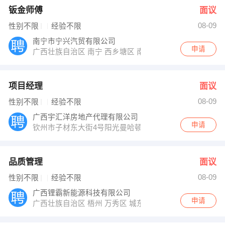
钣金师傅
面议
08-09
性别不限
经验不限
南宁市宁兴汽贸有限公司
申请
广西壮族自治区 南宁 西乡塘区 南宁市高华路12号
项目经理
面议
08-09
性别不限
经验不限
广西宇汇洋房地产代理有限公司
申请
钦州市子材东大街4号阳光曼哈顿2号楼1单元705号房
品质管理
面议
08-09
性别不限
经验不限
广西锂霸新能源科技有限公司
申请
广西壮族自治区 梧州 万秀区 城东镇都连永新嘉利西北