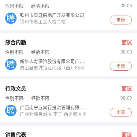
邓先生 发布 [销售代表 ] 招聘信息
08-09
性别不限
经验不限
蒙老师 发布 [灵山县伟林外语学校 ] 招聘信息
【灵山中海能投燃气有限公司】 强势入驻
钦州市皇庭房地产开发有限公司
申请
钦州市总工会大楼二楼
综合内勤
面议
08-09
性别不限
经验不限
新华人寿保险股份有限公司广西分公司灵山营
申请
灵山县灵城镇江南路（西）85号
行政文员
面议
08-09
性别不限
经验不限
广西南宁五常行投资管理有限责任公司
申请
广西壮族自治区 南宁 西乡塘区 科园大道58号
销售代表
面议