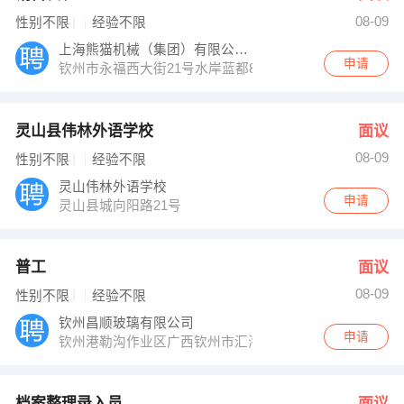
08-09
性别不限
经验不限
上海熊猫机械（集团）有限公司广西分公司
申请
钦州市永福西大街21号水岸蓝都8栋3单元000室
灵山县伟林外语学校
面议
08-09
性别不限
经验不限
灵山伟林外语学校
申请
灵山县城向阳路21号
普工
面议
08-09
性别不限
经验不限
钦州昌顺玻璃有限公司
申请
钦州港勒沟作业区广西钦州市汇海粮油工业有限公司办公楼
档案整理录入员
面议